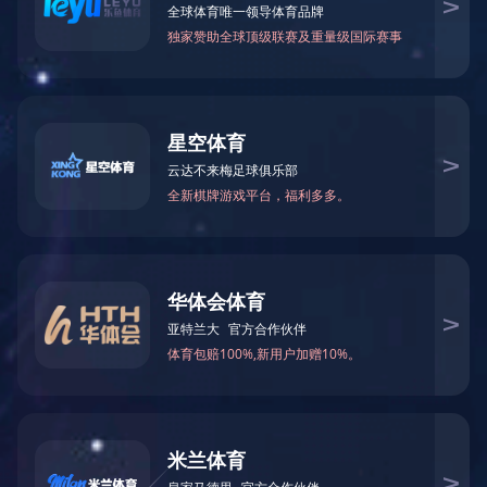
首页
通达集团
企业简介
资质荣誉
企业风采
文化理念
组织机构
光辉历程
老总致辞
产品展厅
D、MD、DG、DF卧式多级离心泵
S(R)、Sh(R)型中开泵
TDOS型双吸中开离心泵
高吸程矿用卧式多级泵
MD(P)型煤矿耐用多级离心泵(自平衡)
MD(
对称平衡泵
ZDG、DG型次高压锅炉给水泵
DL、LG单吸多级立式离心泵
单级单吸立式离心泵
IS、ISR单级单吸卧式离心泵
ISW、ISZ型卧式直联泵
WQ型无堵塞潜水排污泵
QJ系列潜水电泵
配件专区
产品应用
应用领域
工程业绩
新闻资讯
公司新闻
行业动态
营销服务
服务承诺
样本下载
下属企业
MK(中国)
首页
通达集团
企业简介
资质荣誉
企业风采
文化理念
组织机构
光辉历程
老总致辞
产品展厅