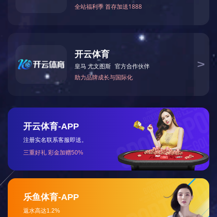
D、MD、DG、DF卧式多级离心泵
S(R)、Sh(R)型中开泵
TDOS型双吸中开离心泵
高吸程矿用卧式多级泵
MD(P)型煤矿耐用多级离心泵(自平衡)
MD(SSP)型双入口对称平衡泵
ZDG、DG型次高压锅炉给水泵
DL、LG单吸多级立式离心泵
单级单吸立式离心泵
IS、ISR单级单吸卧式离心泵
ISW、ISZ型卧式直联泵(管道泵）
WQ型无堵塞潜水排污泵
QJ系列潜水电泵
配件专区