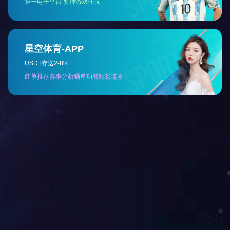
大
型
MK官方端网站登录入口