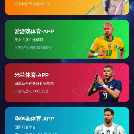
通达产品
点击图片进入产品详情
大
型
D型卧式多级离心泵
大
型
D型卧式多级离心泵
大
型
D型卧式多级离心泵
大
型
MD型卧式多级离心泵
小
型
D型卧式多级离心泵