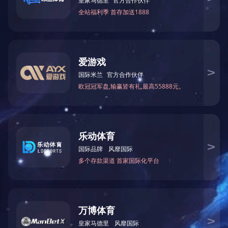
D、MD、DG、DF卧式多级离心泵
S(R)、Sh(R)型中开泵
TDOS型双吸中开离心泵
高吸程矿用卧式多级泵
MD(P)型煤矿耐用多级离心泵(自平衡)
MD(
对称平衡泵
ZDG、DG型次高压锅炉给水泵
DL、LG单吸多级立式离心泵
单级单吸立式离心泵
IS、ISR单级单吸卧式离心泵
ISW、ISZ型卧式直联泵
WQ型无堵塞潜水排污泵
QJ系列潜水电泵
配件专区
产品应用
应用领域
工程业绩
新闻资讯
公司新闻
行业动态
营销服务
服务承诺
样本下载
下属企业
MK(中国)
当前位置：首页
通达集团
企业简介
通达集团