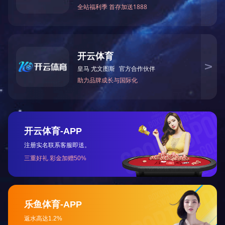
企业简介
资质荣誉
企业风采
文化理念
组织机构
光辉历程
老总致辞