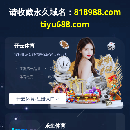


联系电话
0429-4561565

一键导航

TOP

全国服务热线
0429-4561565